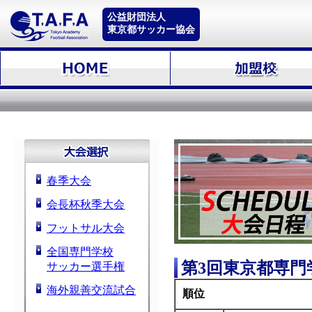
公益財団法人
東京都サッカー協会
春季大会
会長杯秋季大会
フットサル大会
全国専門学校
第3回東京都専門
サッカー選手権
海外親善交流試合
順位