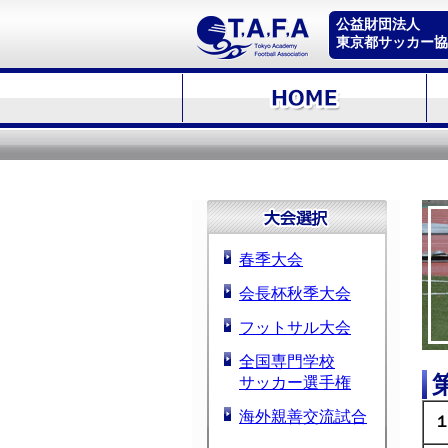
公益財団法人
東京都サッカー協
春季大会
会長杯秋季大会
フットサル大会
全国専門学校
サッカー選手権
海外親善交流試合