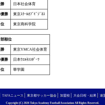
優勝
日本社会体育
準優勝
東京ｽｸｰﾙｵﾌﾞﾋﾞｼﾞﾈｽ
３位
東京商科学院
２部順位
優勝
東京YMCA社会体育
準優勝
日本ｳｴﾙﾈｽｽﾎﾟｰﾂ
３位
華学園
│
│
│
│
│
TAFAニュース
東京都サッカー協会
加盟校
大会日程・結果
連
Copyright (C) 2026 Tokyo Academy Football Association All Rights Reserved.