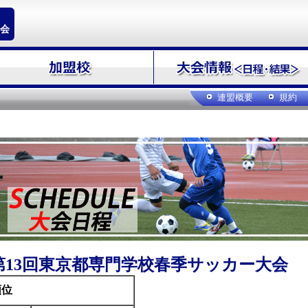
会
連盟概要
規約
第13回東京都専門学校春季サッカー大会
順位