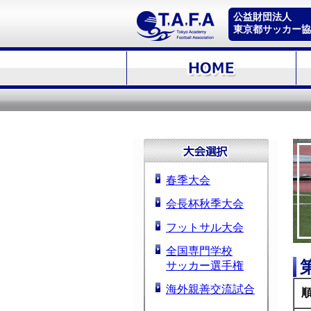
公益財団法人
東京都サッカー協
春季大会
会長杯秋季大会
フットサル大会
全国専門学校
サッカー選手権
海外親善交流試合