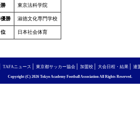
優勝
東京法科学院
準優勝
淑徳文化専門学校
３位
日本社会体育
│
│
│
│
│
TAFAニュース
東京都サッカー協会
加盟校
大会日程・結果
連
Copyright (C) 2026 Tokyo Academy Football Association All Rights Reserved.