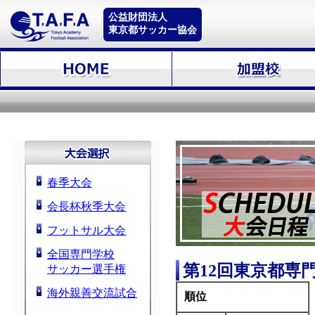
公益財団法人
東京都サッカー協会
春季大会
会長杯秋季大会
フットサル大会
全国専門学校
第12回東京都専
サッカー選手権
海外親善交流試合
順位