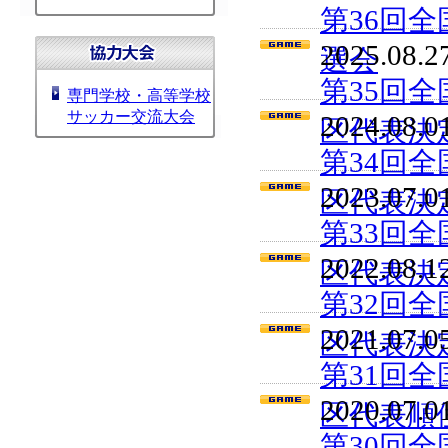
第36回
2025.08.2
選会
第35回
専門学校・高等学校
サッカー交流大会
2024.08.0
区代表決定
第34回
2023.07.0
区代表決
第33回
2022.08.1
区代表決
第32回
2021.07.0
区代表決
第31回
2020.07.0
区代表順
第30回